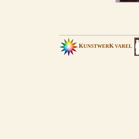
K
K
UNSTWER
VAREL