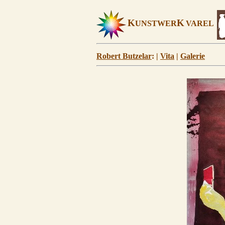
K
K
UNSTWER
VAREL
Robert Butzelar
: |
Vita
|
Galerie