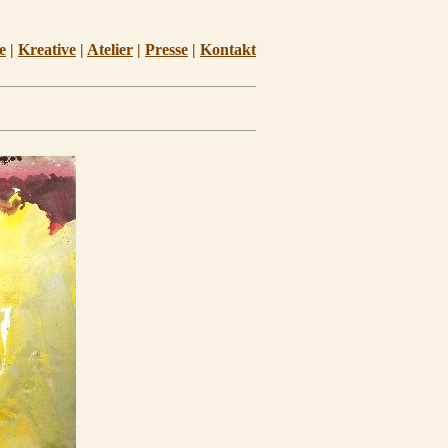
e
|
Kreative
|
Atelier
|
Presse
|
Kontakt